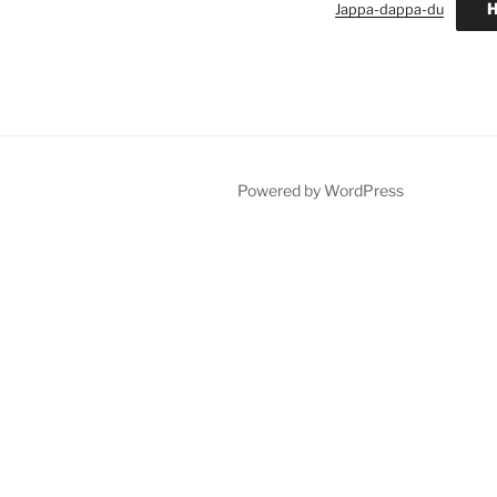
H
Jappa-dappa-du
Powered by WordPress