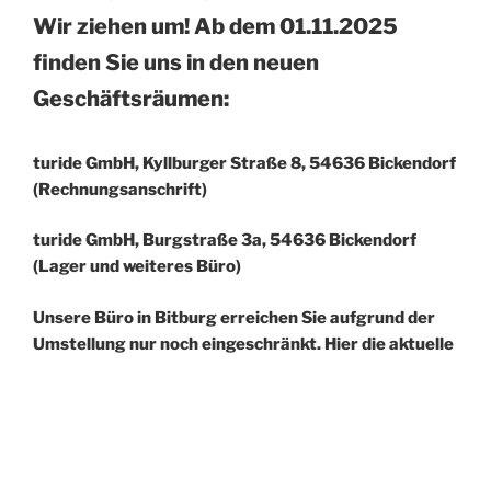
Wir ziehen um! Ab dem 01.11.2025
finden Sie uns in den neuen
Geschäftsräumen:
turide GmbH, Kyllburger Straße 8, 54636 Bickendorf
(Rechnungsanschrift)
turide GmbH
,
Burgstraße 3a, 54636 Bickendorf
(Lager und weiteres Büro)
Unsere Büro in Bitburg erreichen Sie aufgrund der
Umstellung nur noch eingeschränkt. Hier die aktuelle
Mobilfunknummer +49 175 4360145 (Herr Tures) .
Schreiben Sie uns gerne eine E-Mail an info@turi1.de
und wir rufen Sie zurück.
Herzlich willkommen auf der Homepage von turide